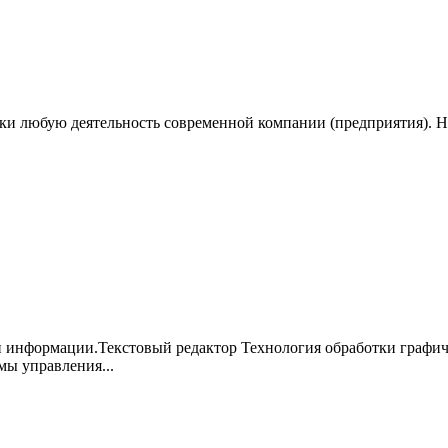
и любую деятельность современной компании (предприятия). Нер
 информации.Текстовый редактор Технология обработки графи
ы управления...