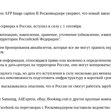
и AFP Image caption В Роскомнадзоре уверяют, что новый закон
рверах в России, вступил в силу с 1 сентября.
ематизацию, накопление, хранение, уточнение (обновление, изм
территории Российской Федерации".
ем бронирования авиабилетов, которые все же могут хранить п
ов.
я информация, относящаяся прямо или косвенно к определенном
ы в дата-центрах на территории России, они могут копироваться
ого года, но дата его вступления в силу несколько раз менялас
лись невозможность подготовить инфраструктуру в короткий срок
: высказывались опасения, что в России не смогут работать зар
amsung, AliЕxpress, eBay, Booking.com и другие крупные компа
Facebook на переговорах с Роскомнадзором поставили ведомство