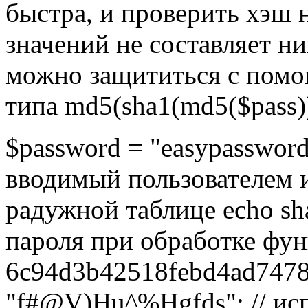
быстра, и проверить хэш 
значений не составляет ни
можно защититься с помо
типа md5(sha1(md5($pass))
$password = "easypassword
вводимый пользователем 
радужной таблице echo sha
пароля при обработке фу
6c94d3b42518febd4ad74780
"f#@V)Hu^%Hgfds"; // ис